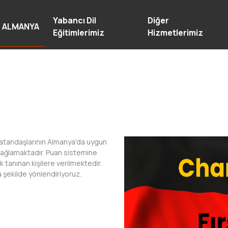
Yabancı Dil
Diğer
ALMANYA
Eğitimlerimiz
Hizmetlerimiz
 vatandaşlarının Almanya'da uygun
ı sağlamaktadır. Puan sistemine
 tanınan kişilere verilmektedir.
u şekilde yönlendiriyoruz.